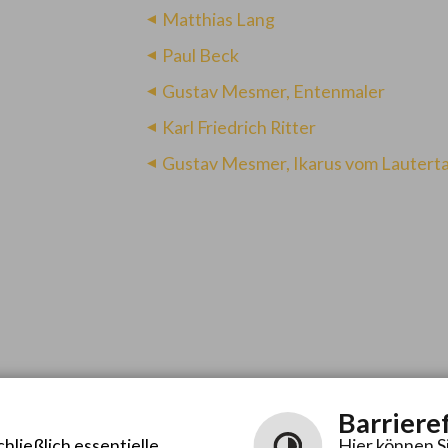
Matthias Lang
Paul Beck
Gustav Mesmer, Entenmaler
Karl Friedrich Ritter
Gustav Mesmer, Ikarus vom Lauterta
Barriere
ließlich essentielle
Hier können S