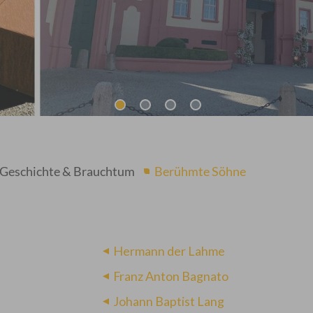
Geschichte & Brauchtum
Berühmte Söhne
Hermann der Lahme
Franz Anton Bagnato
Johann Baptist Lang