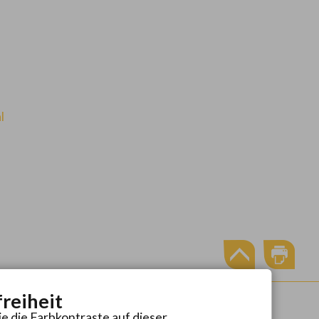
l
freiheit
ie die Farbkontraste auf dieser