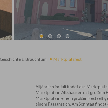
Geschichte & Brauchtum
Marktplatzfest
Alljährlich im Juli findet das Marktpl
Marktplatz in Altshausen mit großem F
Marktplatz in einem großen Festzelt ge
einem Fassanstich. Am Sonntag findet d