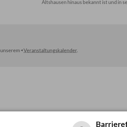
Altshausen hinaus bekannt ist und in s
in unserem
Veranstaltungskalender
.
Barriere