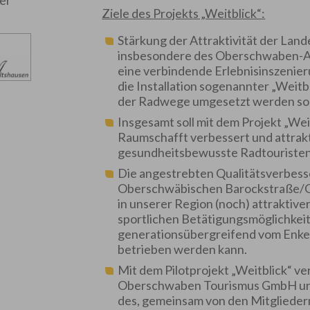
er
Ziele des Projekts „Weitblick“:
Stärkung der Attraktivität der La
insbesondere des Oberschwaben-All
eine verbindende Erlebnisinszenieru
die Installation sogenannter „Weitb
der Radwege umgesetzt werden sol
Insgesamt soll mit dem Projekt „Wei
Raumschafft verbessert und attrakt
gesundheitsbewusste Radtouristen 
Die angestrebten Qualitätsverbess
Oberschwäbischen Barockstraße/O
in unserer Region (noch) attraktive
sportlichen Betätigungsmöglichkeit
generationsübergreifend vom Enkel
betrieben werden kann.
Mit dem Pilotprojekt „Weitblick“ 
Oberschwaben Tourismus GmbH und 
des, gemeinsam von den Mitglieder