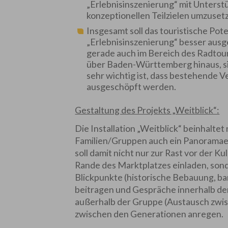
„Erlebnisinszenierung“ mit Unters
konzeptionellen Teilzielen umzuset
Insgesamt soll das touristische Pot
„Erlebnisinszenierung“ besser ausg
gerade auch im Bereich des Radtou
über Baden-Württemberg hinaus, sie
sehr wichtig ist, dass bestehende 
ausgeschöpft werden.
Gestaltung des Projekts „Weitblick“:
Die Installation „Weitblick“ beinhalte
Familien/Gruppen auch ein Panoramael
soll damit nicht nur zur Rast vor der 
Rande des Marktplatzes einladen, so
Blickpunkte (historische Bebauung, b
beitragen und Gespräche innerhalb de
außerhalb der Gruppe (Austausch zwi
zwischen den Generationen anregen.