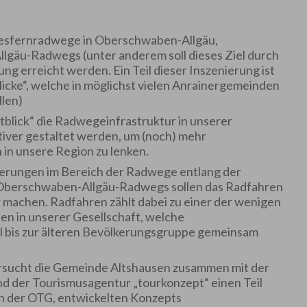
ndesfernradwege in Oberschwaben-Allgäu,
gäu-Radwegs (unter anderem soll dieses Ziel durch
ng erreicht werden. Ein Teil dieser Inszenierung ist
licke“, welche in möglichst vielen Anrainergemeinden
len)
tblick“ die Radwegeinfrastruktur in unserer
iver gestaltet werden, um (noch) mehr
in unsere Region zu lenken.
erungen im Bereich der Radwege entlang der
berschwaben-Allgäu-Radwegs sollen das Radfahren
r machen. Radfahren zählt dabei zu einer der wenigen
en in unserer Gesellschaft, welche
 bis zur älteren Bevölkerungsgruppe gemeinsam
versucht die Gemeinde Altshausen zusammen mit der
der Tourismusagentur „tourkonzept“ einen Teil
n der OTG, entwickelten Konzepts