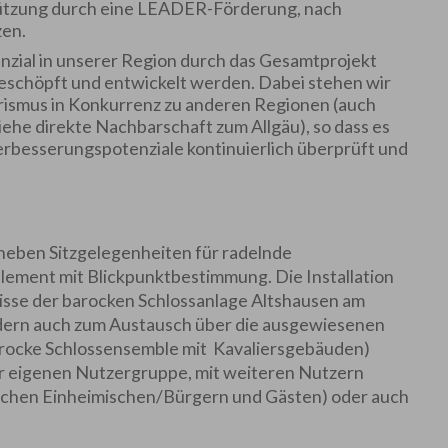
tützung durch eine LEADER-Förderung, nach
zen.
enzial in unserer Region durch das Gesamtprojekt
eschöpft und entwickelt werden. Dabei stehen wir
rismus in Konkurrenz zu anderen Regionen (auch
he direkte Nachbarschaft zum Allgäu), so dass es
Verbesserungspotenziale kontinuierlich überprüft und
t neben Sitzgelegenheiten für radelnde
ement mit Blickpunktbestimmung. Die Installation
Kulisse der barocken Schlossanlage Altshausen am
ndern auch zum Austausch über die ausgewiesenen
arocke Schlossensemble mit Kavaliersgebäuden)
r eigenen Nutzergruppe, mit weiteren Nutzern
schen Einheimischen/Bürgern und Gästen) oder auch