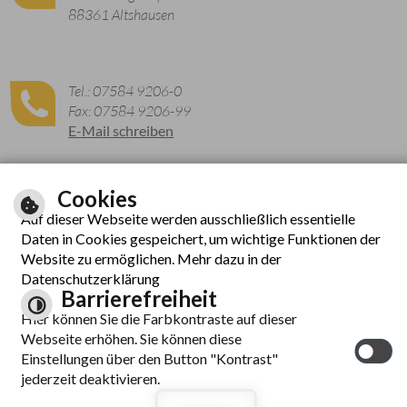
88361 Altshausen
Tel.: 07584 9206-0
Fax: 07584 9206-99
E-Mail schreiben
Cookies
Zu den aktuellen Öffnungszeiten
Auf dieser Webseite werden ausschließlich essentielle
Daten in Cookies gespeichert, um wichtige Funktionen der
Website zu ermöglichen. Mehr dazu in der
Datenschutzerklärung
Barrierefreiheit
Hier können Sie die Farbkontraste auf dieser
Webseite erhöhen. Sie können diese
© cm city media GmbH
Einstellungen über den Button "Kontrast"
Inhalt
|
Hilfe
|
Impressum
|
Datenschutzerklärung
|
jederzeit deaktivieren.
Barrierefreiheit