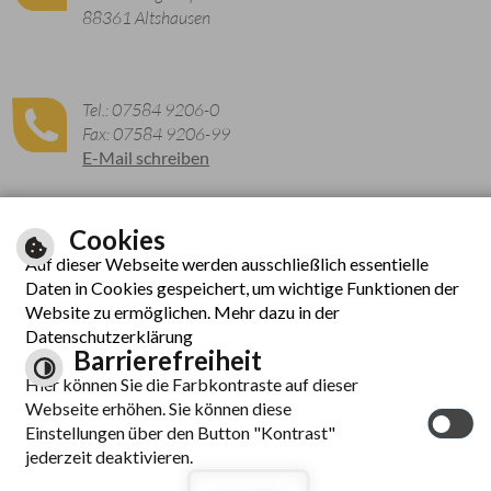
88361 Altshausen
Tel.: 07584 9206-0
Fax: 07584 9206-99
E-Mail schreiben
Cookies
Zu den aktuellen Öffnungszeiten
Auf dieser Webseite werden ausschließlich essentielle
Daten in Cookies gespeichert, um wichtige Funktionen der
Website zu ermöglichen. Mehr dazu in der
Datenschutzerklärung
Barrierefreiheit
Hier können Sie die Farbkontraste auf dieser
Webseite erhöhen. Sie können diese
© cm city media GmbH
Einstellungen über den Button "Kontrast"
Inhalt
|
Hilfe
|
Impressum
|
Datenschutzerklärung
|
jederzeit deaktivieren.
Barrierefreiheit