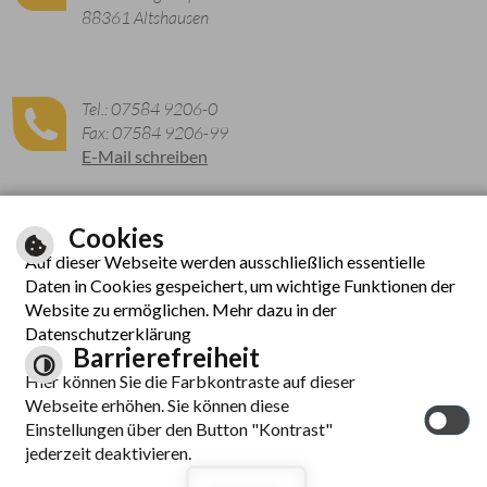
88361 Altshausen
Tel.: 07584 9206-0
Fax: 07584 9206-99
E-Mail schreiben
Cookies
Zu den aktuellen Öffnungszeiten
Auf dieser Webseite werden ausschließlich essentielle
Daten in Cookies gespeichert, um wichtige Funktionen der
Website zu ermöglichen. Mehr dazu in der
Datenschutzerklärung
Barrierefreiheit
Hier können Sie die Farbkontraste auf dieser
Webseite erhöhen. Sie können diese
© cm city media GmbH
Einstellungen über den Button "Kontrast"
Inhalt
|
Hilfe
|
Impressum
|
Datenschutzerklärung
|
jederzeit deaktivieren.
Barrierefreiheit