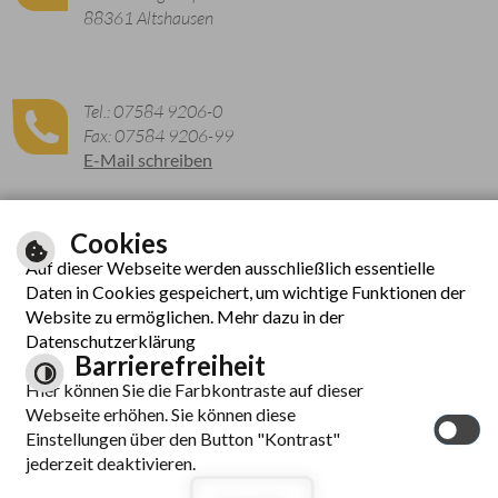
88361 Altshausen
Tel.: 07584 9206-0
Fax: 07584 9206-99
E-Mail schreiben
Cookies
Zu den aktuellen Öffnungszeiten
Auf dieser Webseite werden ausschließlich essentielle
Daten in Cookies gespeichert, um wichtige Funktionen der
Website zu ermöglichen. Mehr dazu in der
Datenschutzerklärung
Barrierefreiheit
Hier können Sie die Farbkontraste auf dieser
Webseite erhöhen. Sie können diese
© cm city media GmbH
Einstellungen über den Button "Kontrast"
Inhalt
|
Hilfe
|
Impressum
|
Datenschutzerklärung
|
jederzeit deaktivieren.
Barrierefreiheit