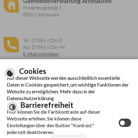
Gemeindeverwaltung Altshausen
Hindenburgstraße 2
88361 Altshausen
Tel.: 07584 9206-0
Fax: 07584 9206-99
E-Mail schreiben
Cookies
Auf dieser Webseite werden ausschließlich essentielle
Zu den aktuellen Öffnungszeiten
Daten in Cookies gespeichert, um wichtige Funktionen der
Website zu ermöglichen. Mehr dazu in der
Datenschutzerklärung
Barrierefreiheit
Hier können Sie die Farbkontraste auf dieser
Webseite erhöhen. Sie können diese
Einstellungen über den Button "Kontrast"
© cm city media GmbH
jederzeit deaktivieren.
Inhalt
|
Hilfe
|
Impressum
|
Datenschutzerklärung
|