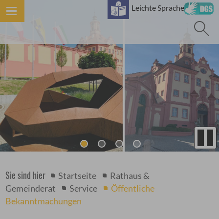
B
Leichte Sprache
Sie sind hier
Startseite
Rathaus &
Gemeinderat
Service
Öffentliche
Bekanntmachungen