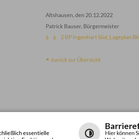
Altshausen, den 20.12.2022
Patrick Bauser, Bürgermeister
2 BP Ingenhart Süd_Lageplan B
zurück zur Übersicht
Barriere
ließlich essentielle
Hier können S