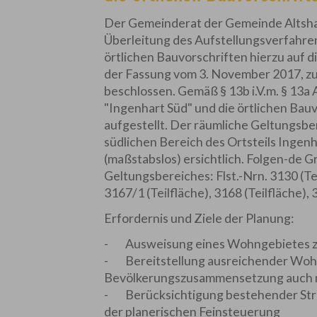
Der Gemeinderat der Gemeinde Altshau
Überleitung des Aufstellungsverfahre
örtlichen Bauvorschriften hierzu auf
der Fassung vom 3. November 2017, zu
beschlossen. Gemäß § 13b i.V.m. § 13a
"Ingenhart Süd" und die örtlichen Bau
aufgestellt. Der räumliche Geltungsbe
südlichen Bereich des Ortsteils Ingen
(maßstabslos) ersichtlich. Folgen-de 
Geltungsbereiches: Flst.-Nrn. 3130 (Tei
3167/1 (Teilfläche), 3168 (Teilfläche), 
Erfordernis und Ziele der Planung:
- Ausweisung eines Wohngebietes z
- Bereitstellung ausreichender Woh
Bevölkerungszusammensetzung auch mit
- Berücksichtigung bestehender St
der planerischen Feinsteuerung