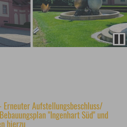
 Erneuter Aufstellungsbeschluss/
 Bebauungsplan "Ingenhart Süd" und
en hierzu