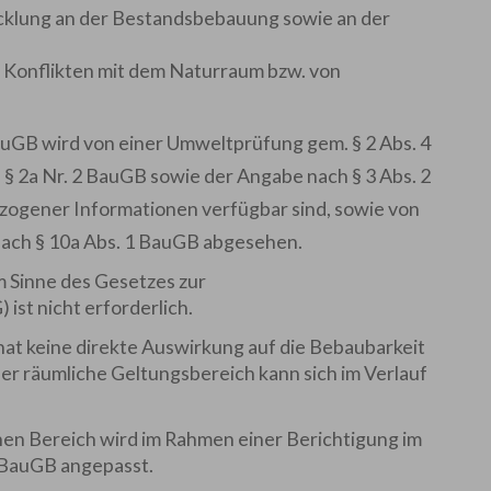
klung an der Bestandsbebauung sowie an der
Konflikten mit dem Naturraum bzw. von
 BauGB wird von einer Umweltprüfung gem. §
2 Abs.
4
 §
2a Nr.
2 BauGB sowie der Angabe nach §
3 Abs.
2
ogener Informationen verfügbar sind, sowie von
ach §
10a Abs.
1 BauGB abgesehen.
m Sinne des Gesetzes zur
ist nicht erforderlich.
at keine direkte Auswirkung auf die Bebaubarkeit
er räumliche Geltungsbereich kann sich im Verlauf
en Bereich wird im Rahmen einer Berichtigung im
 2 BauGB angepasst.