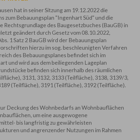
sen hat in seiner Sitzung am 19.12.2022 die
ns zum Bebauungsplan "Ingenhart Süd" und die
 die Rechtsgrundlage des Baugesetzbuches (BauGB) in
letzt geändert durch Gesetz vom 08.10.2022,
 Abs. 1 Satz 2 BauGB wird der Bebauungsplan
vorschriften hierzu im sog. beschleunigten Verfahren
reich des Bebauungsplanes befindet sich im
hart und wird aus dem beiliegenden Lageplan
Grundstücke befinden sich innerhalb des räumlichen
lfläche), 3131, 3132, 3133 (Teilfläche), 3138, 3139/3,
3189 (Teilfläche), 3191 (Teilfläche), 3192 (Teilfläche).
ur Deckung des Wohnbedarfs an Wohnbauflächen
nbauflächen, um eine ausgewogene
tel- bis langfristig zu gewährleisten
rukturen und angrenzender Nutzungen im Rahmen