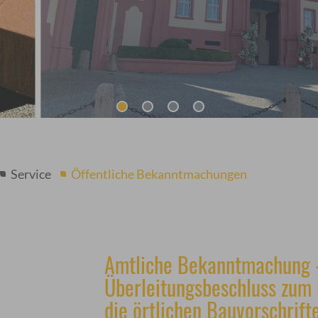
Service
Öffentliche Bekanntmachungen
Amtliche Bekanntmachung -
Überleitungsbeschluss zum
die örtlichen Bauvorschrift