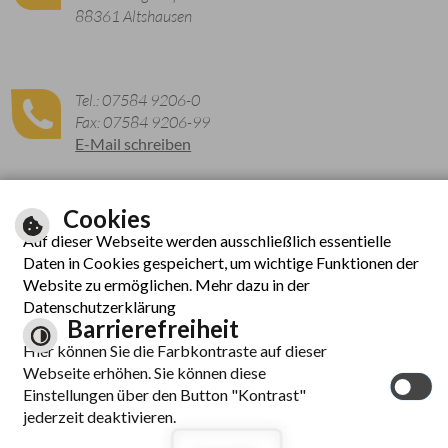
88361 Altshausen
Tel.: 07584 9206-0
Fax: 07584 9206-99
E-Mail schreiben
Cookies
Zu den aktuellen Öffnungszeiten
Auf dieser Webseite werden ausschließlich essentielle
Daten in Cookies gespeichert, um wichtige Funktionen der
Website zu ermöglichen. Mehr dazu in der
Datenschutzerklärung
Barrierefreiheit
Hier können Sie die Farbkontraste auf dieser
Webseite erhöhen. Sie können diese
© cm city media GmbH
Einstellungen über den Button "Kontrast"
Inhalt
|
Hilfe
|
Impressum
|
Datenschutzerklärung
|
jederzeit deaktivieren.
Barrierefreiheit