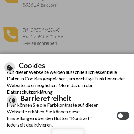
88361 Altshausen
Tel.: 07584 9206-0
Fax: 07584 9206-99
E-Mail schreiben
Cookies
Zu den aktuellen Öffnungszeiten
Auf dieser Webseite werden ausschließlich essentielle
Daten in Cookies gespeichert, um wichtige Funktionen der
Website zu ermöglichen. Mehr dazu in der
Datenschutzerklärung
Barrierefreiheit
Hier können Sie die Farbkontraste auf dieser
Webseite erhöhen. Sie können diese
© cm city media GmbH
Einstellungen über den Button "Kontrast"
Inhalt
|
Hilfe
|
Impressum
|
Datenschutzerklärung
|
jederzeit deaktivieren.
Barrierefreiheit