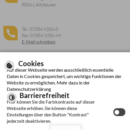
88361 Altshausen
Tel.: 07584 9206-0
Fax: 07584 9206-99
E-Mail schreiben
Cookies
Zu den aktuellen Öffnungszeiten
Auf dieser Webseite werden ausschließlich essentielle
Daten in Cookies gespeichert, um wichtige Funktionen der
Website zu ermöglichen. Mehr dazu in der
Datenschutzerklärung
Barrierefreiheit
Hier können Sie die Farbkontraste auf dieser
Webseite erhöhen. Sie können diese
© cm city media GmbH
Einstellungen über den Button "Kontrast"
Inhalt
|
Hilfe
|
Impressum
|
Datenschutzerklärung
|
jederzeit deaktivieren.
Barrierefreiheit